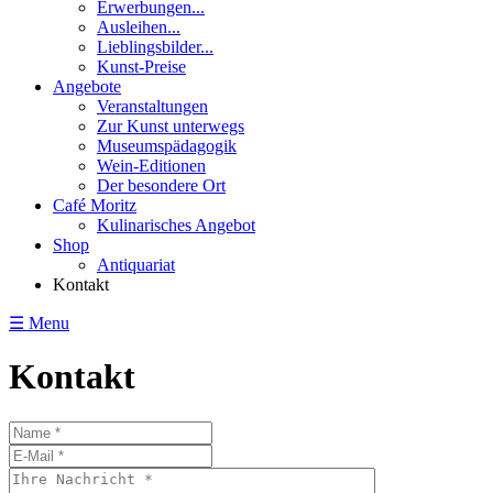
Erwerbungen...
Ausleihen...
Lieblingsbilder...
Kunst-Preise
Angebote
Veranstaltungen
Zur Kunst unterwegs
Museumspädagogik
Wein-Editionen
Der besondere Ort
Café Moritz
Kulinarisches Angebot
Shop
Antiquariat
Kontakt
☰ Menu
Kontakt