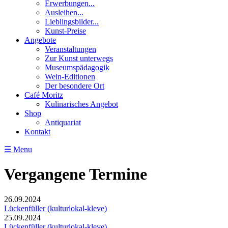
Erwerbungen...
Ausleihen...
Lieblingsbilder...
Kunst-Preise
Angebote
Veranstaltungen
Zur Kunst unterwegs
Museumspädagogik
Wein-Editionen
Der besondere Ort
Café Moritz
Kulinarisches Angebot
Shop
Antiquariat
Kontakt
☰ Menu
Vergangene Termine
26.09.2024
Lückenfüller (kulturlokal-kleve)
25.09.2024
Lückenfüller (kulturlokal-kleve)