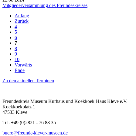
Mitgliederversammlung des Freundeskreises
Anfang
Zurück
4
5
6
7
8
9
10
Vorwärts
Ende
Zu den aktuellen Terminen
Freundeskreis Museum Kurhaus und Koekkoek-Haus Kleve e.V.
Koekkoekplatz 1
47533 Kleve
Tel. +49 (0)2821 - 76 88 35
buero@freunde-klever-museen.de