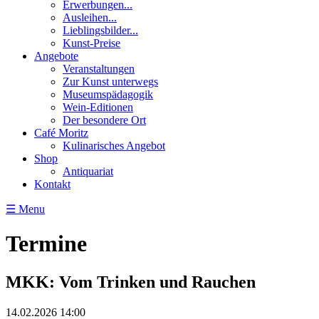
Erwerbungen...
Ausleihen...
Lieblingsbilder...
Kunst-Preise
Angebote
Veranstaltungen
Zur Kunst unterwegs
Museumspädagogik
Wein-Editionen
Der besondere Ort
Café Moritz
Kulinarisches Angebot
Shop
Antiquariat
Kontakt
☰ Menu
Termine
MKK: Vom Trinken und Rauchen
14.02.2026 14:00