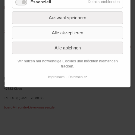
Essenziell
Details einblenden
MKK-Einladung zur Eröffnung und zum Begleitprogramm
Auswahl speichern
Zurück zur Übersicht
Alle akzeptieren
Zu den vergangenen Terminen
Alle ablehnen
Wir nutzen nur notwendige Cookies und möchten niemanden
tracken.
Impressum
Datenschutz
Freundeskreis Museum Kurhaus und Koekkoek-Haus Kleve e.V.
Koekkoekplatz 1
47533 Kleve
Tel. +49 (0)2821 - 76 88 35
buero@freunde-klever-museen.de
Folgen Sie uns.