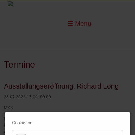
☰ Menu
Termine
Ausstellungseröffnung: Richard Long
23.07.2022 17:00–00:00
MKK
Die
von der
wissenschaftlichen
Forschungsvo
lontärin
Julia
Cookiebar
Moebus-Puck
kuratierte
Studioausstellung
49
Aktenordner.
Richard
Long
&
das
Ausstellen
von
Ausstellungen
wird eröffnet.