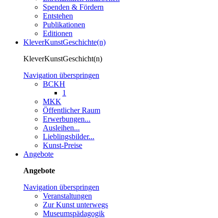
Spenden & Fördern
Entstehen
Publikationen
Editionen
KleverKunstGeschichte(n)
KleverKunstGeschicht(n)
Navigation überspringen
BCKH
1
MKK
Öffentlicher Raum
Erwerbungen...
Ausleihen...
Lieblingsbilder...
Kunst-Preise
Angebote
Angebote
Navigation überspringen
Veranstaltungen
Zur Kunst unterwegs
Museumspädagogik