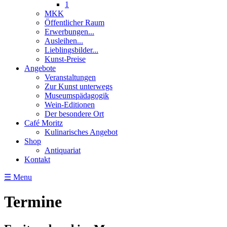
1
MKK
Öffentlicher Raum
Erwerbungen...
Ausleihen...
Lieblingsbilder...
Kunst-Preise
Angebote
Veranstaltungen
Zur Kunst unterwegs
Museumspädagogik
Wein-Editionen
Der besondere Ort
Café Moritz
Kulinarisches Angebot
Shop
Antiquariat
Kontakt
☰ Menu
Termine