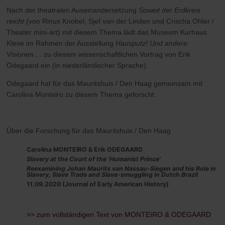
Nach der theatralen Auseinandersetzung
Soweit der Erdkreis
reicht
(von Rinus Knobel, Sjef van der Linden und Crischa Ohler /
Theater mini-art) mit diesem Thema lädt das Museum Kurhaus
Kleve im Rahmen der Ausstellung
Hausputz! Und andere
Visionen....
zu diesem wissenschaftlichen Vortrag von Erik
Odegaard ein (in niederländischer Sprache).
Odegaard hat für das Mauritshuis / Den Haag gemeinsam mit
Carolina Monteiro zu diesem Thema geforscht.
Über die Forschung für das Mauritshuis / Den Haag
Carolina MONTEIRO & Erik ODEGAARD
Slavery at the Court of the ‘Humanist Prince’
Reexamining Johan Maurits van Nassau-Siegen and his Role in
Slavery, Slave Trade and Slave-smuggling in Dutch Brazil
11.09.2020 (Journal of Early American History)
>> zum vollständigen Text von MONTEIRO & ODEGAARD