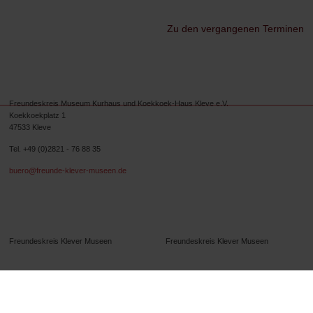
Zu den vergangenen Terminen
Freundeskreis Museum Kurhaus und Koekkoek-Haus Kleve e.V.
Koekkoekplatz 1
47533 Kleve
Tel. +49 (0)2821 - 76 88 35
buero@freunde-klever-museen.de
Folgen Sie uns.
Freundeskreis Klever Museen
Freundeskreis Klever Museen
B.C. Koekkoek-Haus
B.C. Koekkoek-Haus