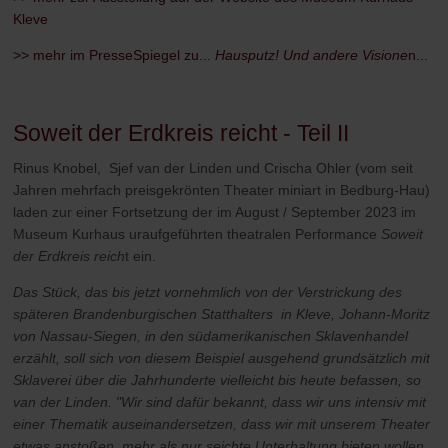
Kleve
>> mehr im PresseSpiegel zu...
Hausputz! Und andere Visione
n...
Soweit der Erdkreis reicht - Teil II
Rinus Knobel, Sjef van der Linden und Crischa Ohler (vom seit
Jahren mehrfach preisgekrönten Theater miniart in Bedburg-Hau)
laden zur einer Fortsetzung der im August / September 2023 im
Museum Kurhaus uraufgeführten theatralen Performance
Soweit
der Erdkreis reich
t ein.
Das Stück, das bis jetzt vornehmlich von der Verstrickung des
späteren Brandenburgischen Statthalters in Kleve, Johann-Moritz
von Nassau-Siegen, in den südamerikanischen Sklavenhandel
erzählt, soll sich von diesem Beispiel ausgehend grundsätzlich mit
Sklaverei über die Jahrhunderte vielleicht bis heute befassen, so
van der Linden. "Wir sind dafür bekannt, dass wir uns intensiv mit
einer Thematik auseinandersetzen, dass wir mit unserem Theater
etwas anstoßen, mehr als nur seichte Unterhaltung bieten wollen.