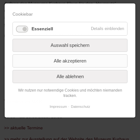
Auftrag des Museums Kurhaus Kleve für den „Hausputz“
entwickelt wurde. Crischa Ohler und Sjef van der Linden haben
Cookiebar
sich unter der Regie von Rinus Knobel, der auch das Buch
geschrieben hat, auf die Spuren einer Ikone begeben.
Essenziell
Details einblenden
(aus: Heiner Frost - Der Mann vom Sockel)
Auswahl speichern
Alle akzeptieren
>> mehr im PresseSpiegel zu...
Soweit der Erdkreis reicht?
Alle ablehnen
Wir nutzen nur notwendige Cookies und möchten niemanden
tracken.
Termine im MKK:
Impressum
Datenschutz
Sa 19.08.2023, 18:00 - So 03.09.2023, 16:00 - Fr 15.09.2023,
10:00 - Sa 16.09.2023, 18:00
>> aktuelle Termine
>> mehr zur Ausstellung auf der Website des Museum Kurhaus