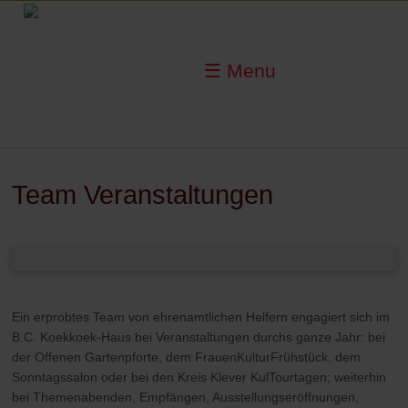
☰ Menu
Team Veranstaltungen
Ein erprobtes Team von ehrenamtlichen Helfern engagiert sich im
B.C. Koekkoek-Haus bei Veranstaltungen durchs ganze Jahr: bei
der Offenen Gartenpforte, dem FrauenKulturFr
ü
hst
ü
ck,
dem
Sonntagssalon oder bei den Kreis Klever KulTourt
age
n; weiterhin
bei Themenabenden, Empf
ä
ngen, Ausstellungseröffnungen,