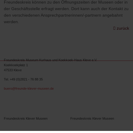
Freundeskreis können zu den Öffnungszeiten der Museen oder in
der Geschäftsstelle erfragt werden. Dort kann auch der Kontakt zu
den verschiedenen Ansprechpartnerinnen/-partnern angebahnt
werden.
zurück
Freundeskreis Museum Kurhaus und Koekkoek-Haus Kleve e.V.
Koekkoekplatz 1
47533 Kleve
Tel. +49 (0)2821 - 76 88 35
buero@freunde-klever-museen.de
Folgen Sie uns.
Freundeskreis Klever Museen
Freundeskreis Klever Museen