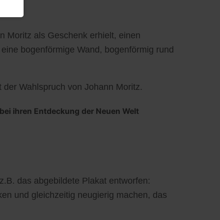
n Moritz als Geschenk erhielt, einen
äuft eine bogenförmige Wand, bogenförmig rund
st der Wahlspruch von Johann Moritz.
 bei ihren Entdeckung der Neuen Welt
 z.B. das abgebildete Plakat entworfen:
ken und gleichzeitig neugierig machen, das