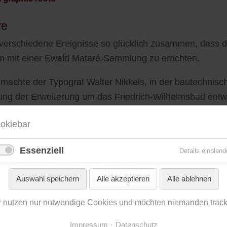
ve
e verschiedene Ereignisse so glücklich zusammen, dass 
m mit einer Ewald Mataré-Sammlung zu errichten.
machte der Typograf Walter Nikkels, in der bautechni
tung der Erweiterung um das Friedrich-Wilhelmsbad entwa
ne für die Erweiterung des Museums.
okiebar
Essenziell
Details einblend
e / Ewald Mataré-Sammlung
S.8-13
Auswahl speichern
Alle akzeptieren
Alle ablehnen
r nutzen nur notwendige Cookies und möchten niemanden track
Impressum
Datenschutz