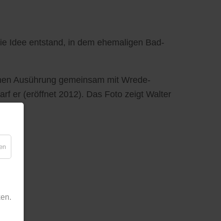
die Idee entstand, in dem ehemaligen Bad-
schen Ausührung gemeinsam mit Wrede-
rf er (eröffnet 2012). Das Foto zeigt Walter
en
en.