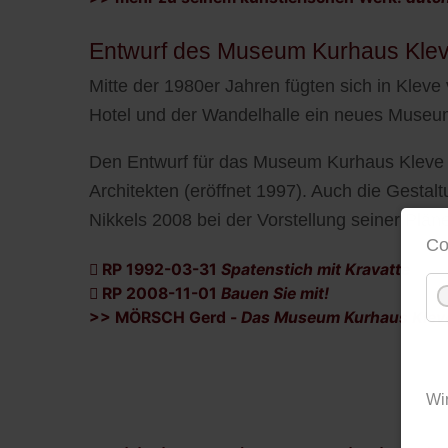
Entwurf des Museum Kurhaus Kle
Mitte der 1980er Jahren fügten sich in Klev
Hotel und der Wandelhalle ein neues Museu
Den Entwurf für das Museum Kurhaus Kleve 
Architekten (eröffnet 1997). Auch die Gestal
Nikkels 2008 bei der Vorstellung seiner Plä
Co
RP 1992-03-31
Spatenstich mit Kravatte
RP 2008-11-01
Bauen Sie mit!
>> MÖRSCH Gerd -
Das Museum Kurhaus Klev
Wi