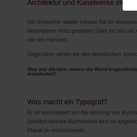
Architektur und Kunstwerke im Dia
Der Entwerfer Walter Nikkels hat im Museum f
besonderen Platz gestaltet: Über ihr läßt ei
wie der Horizont.
Gegenüber sehen wir den lateinischen Spru
Was war die Idee, warum die Wand bogenförmig 
erweiterten?
Was macht ein Typograf?
Er ist spezialisiert auf die Wirkung von Buc
Deutlich lesbare Buchstaben sind so angeordn
Plakat zu entschlüsseln.