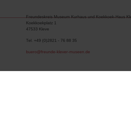
Freundeskreis Museum Kurhaus und Koekkoek-Haus Kle
Koekkoekplatz 1
47533 Kleve
Tel. +49 (0)2821 - 76 88 35
buero@freunde-klever-museen.de
Folgen Sie uns.
Freundeskreis
Freundeskreis
B.C. Koe
Klever Museen
Klever Museen
Haus