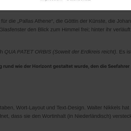
log
ür die „Pallas Athene“, die Göttin der Künste, die Johan
n Glasfenster den Blick zum Himmel frei; hinter ihr verl
ch
QUA PATET ORBIS (Soweit der Erdkreis reicht)
. Es i
rund wie der Horizont gestaltet wurde, den die Seefahrer
hstaben, Wort-Layout und Text-Design. Walter Nikkels hat
et, dass sie den Wortinhalt (in Niederländisch) verstec