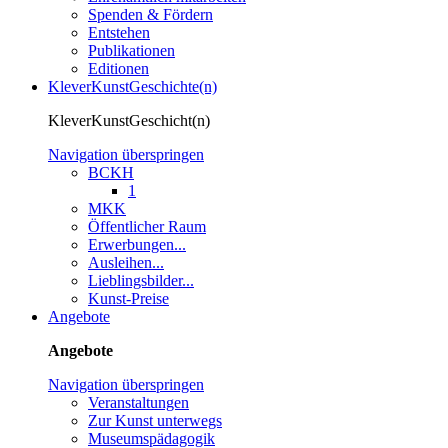
Spenden & Fördern
Entstehen
Publikationen
Editionen
KleverKunstGeschichte(n)
KleverKunstGeschicht(n)
Navigation überspringen
BCKH
1
MKK
Öffentlicher Raum
Erwerbungen...
Ausleihen...
Lieblingsbilder...
Kunst-Preise
Angebote
Angebote
Navigation überspringen
Veranstaltungen
Zur Kunst unterwegs
Museumspädagogik