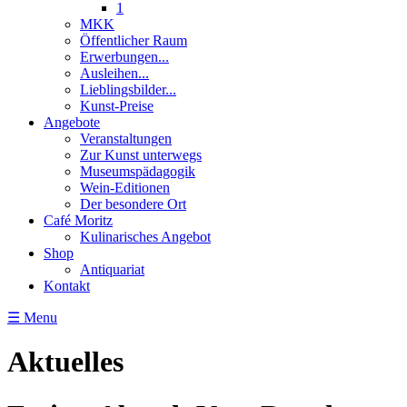
1
MKK
Öffentlicher Raum
Erwerbungen...
Ausleihen...
Lieblingsbilder...
Kunst-Preise
Angebote
Veranstaltungen
Zur Kunst unterwegs
Museumspädagogik
Wein-Editionen
Der besondere Ort
Café Moritz
Kulinarisches Angebot
Shop
Antiquariat
Kontakt
☰ Menu
Aktuelles