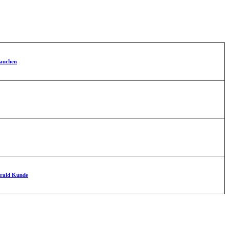
auchen
arald Kunde