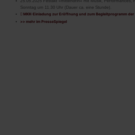
25.05.2025 Festakt »mittendrin« mit Musik, Performances
Sonntag um 11.30 Uhr
(Dauer ca. eine Stunde).
MKK-Einladung zur Eröffnung und zum Begleitprogramm der a
>> mehr im PresseSpiegel